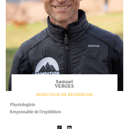
Samuel
VERGES
DIRECTEUR DE RECHERCHE
Physiologiste
Responsable de l’expédition
R
L