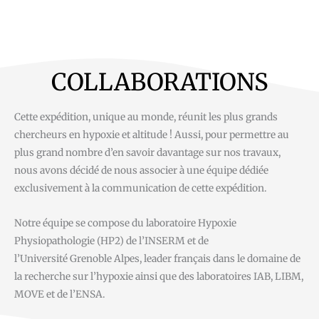
e
a
r
c
h
g
COLLABORATIONS
a
t
e
Cette expédition, unique au monde, réunit les plus grands
chercheurs en hypoxie et altitude ! Aussi, pour permettre au
plus grand nombre d’en savoir davantage sur nos travaux,
nous avons décidé de nous associer à une équipe dédiée
exclusivement à la communication de cette expédition.
Notre équipe se compose du laboratoire Hypoxie
Physiopathologie (HP2) de l’INSERM et de
l’Université Grenoble Alpes, leader français dans le domaine de
la recherche sur l’hypoxie ainsi que des laboratoires IAB, LIBM,
MOVE et de l’ENSA.