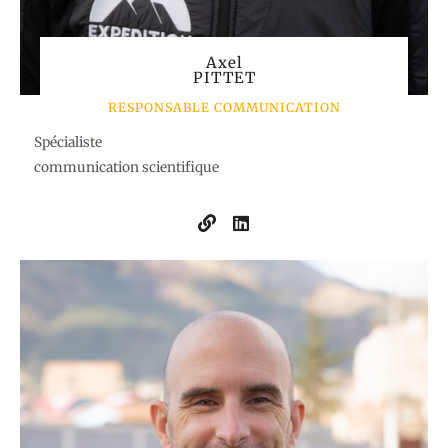
Axel
PITTET
RESPONSABLE COMMUNICATION
Spécialiste
communication scientifique
L
L
i
i
n
n
k
k
e
d
i
n