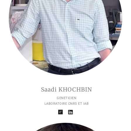
t
e
Saadi KHOCHBIN
GENETICIEN
LABORATOIRE CNRS ET IAB
R
L
e
i
s
n
e
k