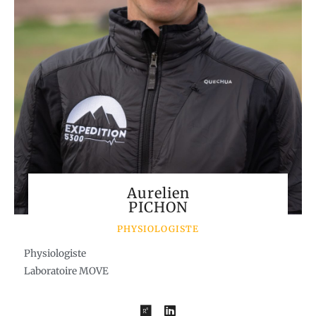
Aurelien
PICHON
PHYSIOLOGISTE
Physiologiste
Laboratoire MOVE
R
L