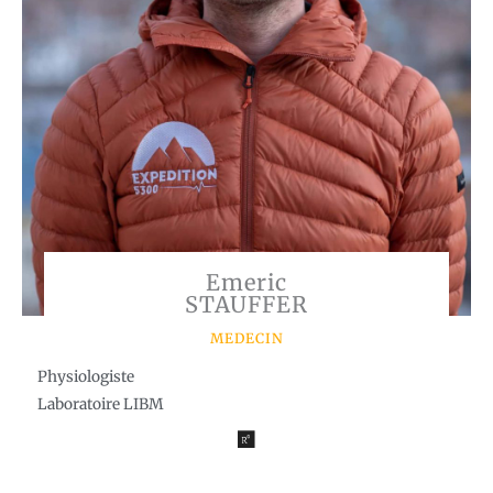
Emeric
STAUFFER
MEDECIN
Physiologiste
Laboratoire LIBM
R
e
s