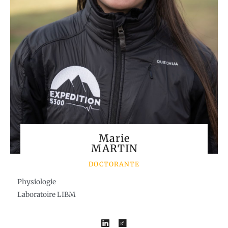
Marie
MARTIN
DOCTORANTE
Physiologie
Laboratoire LIBM
L
R