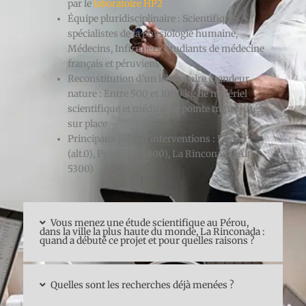
par le
laboratoire HP2
Équipe pluridisciplinaire : Scientifiques
spécialistes de la physiologie humaine,
Médecins, Infirmiers, étudiants de médecine
français et péruviens
Reconstitution d’un laboratoire grandeur
nature : Entre 500 et 1000 kg de matériel
scientifique et médical de pointe transportés
sur place
Principaux lieux d’interventions : Lima
(alt.0), Puno (Alt 3800), La Rinconada (Alt
5300)
Vous menez une étude scientifique au Pérou,
dans la ville la plus haute du monde, La Rinconada :
quand a débuté ce projet et pour quelles raisons ?
Quelles sont les recherches déjà menées ?