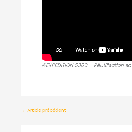
©EXPEDITION 5300 – Réutilisation s
←
Article précédent