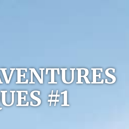
AVENTURES
UES #1