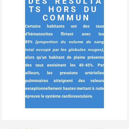
D E S R É S U L T A
T S H O R S D U
C O M M U N
Certains habitants ont des taux
d’hématocrites flirtant avec les
85%
(proportion du volume de sang
total occupé par les globules rouges)
,
alors qu’un habitant de plaine présente
des taux avoisinant les 40-45%. Par
ailleurs, les pressions artérielles
pulmonaires atteignent des valeurs
exceptionnellement hautes mettant à rude
épreuve le système cardiovasculaire.