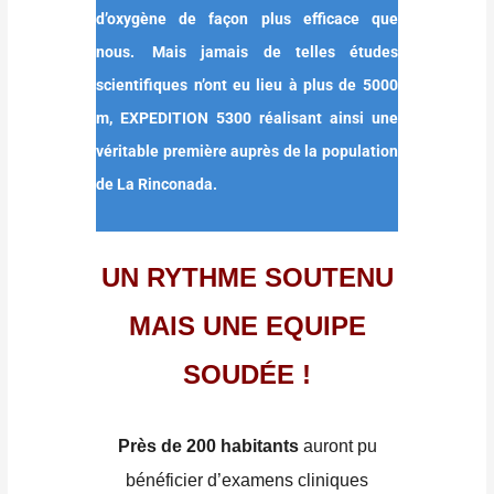
d’oxygène de façon plus efficace que
nous.
Mais jamais de telles études
scientifiques n’ont eu lieu à plus de 5000
m, EXPEDITION 5300 réalisant ainsi une
véritable première
auprès
de la population
de La Rinconada.
UN RYTHME SOUTENU
MAIS UNE EQUIPE
SOUDÉE !
Près de 200 habitants
auront pu
bénéficier d’examens cliniques