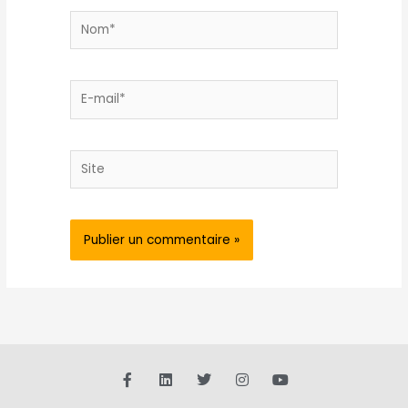
Nom*
E-
mail*
Site
F
L
T
I
Y
a
i
w
n
o
c
n
i
s
u