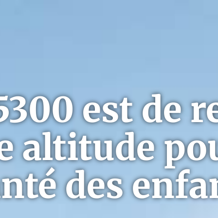
5300 est de r
e altitude po
anté des enfa